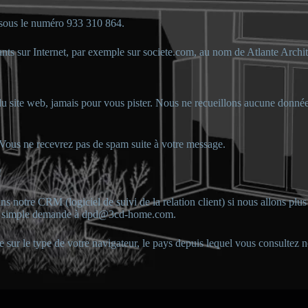
sous le numéro 933 310 864.
ants sur Internet, par exemple sur societe.com, au nom de Atlante Archit
u site web, jamais pour vous pister. Nous ne recueillons aucune donnée
 Vous ne recevrez pas de spam suite à votre message.
!
ans notre CRM (logiciel de suivi de la relation client) si nous allons p
sur simple demande à dpd@3cd-home.com.
le sur le type de votre navigateur, le pays depuis lequel vous consultez 