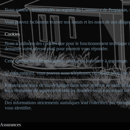
Nous sommes immatriculés au registre du Commerce de Perpignan, 
Vous pouvez facilement trouver nos statuts et les noms de nos dirige
Cookies
Nous n’utilisons des cookies que pour le fonctionnement technique d
demande votre adresse mail pour pouvoir vous répondre.
Cette adresse mail ne sera jamais vendue ou transférée à quiconque.
Si vous préférez, vous pouvez nous téléphoner, ou passez nous voir 
Il restera une trace de nos échanges dans notre système de mail, et d
nous demander de supprimer toutes les données vous concernant 
Des informations strictements statistiques sont collectées, par exemp
vous identifier.
Assurances