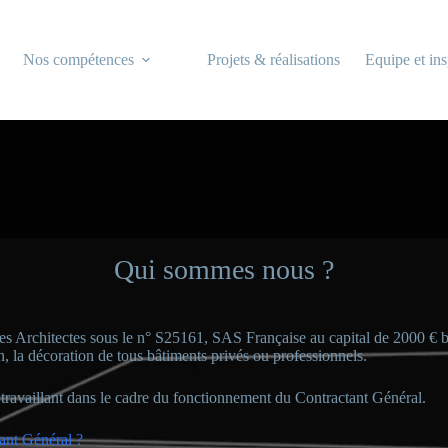
Nos compétences
Projets & réalisations
Equipe et ins
Qui sommes nous ?
 des Architectes sous le n° S25161, SAS Française au capital de 2000 € 
n, la décoration de tous bâtiments privés ou professionnels.
 travaillant dans le cadre du fonctionnement du Contractant Général.
ant Général ?