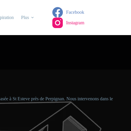
Facebook
piration
Plus
Instagram
basée à St Esteve près de Perpignan. Nous intervenons dans le