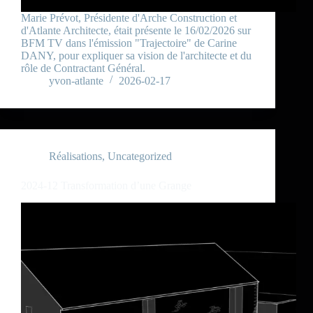
Marie Prévot, Présidente d'Arche Construction et
d'Atlante Architecte, était présente le 16/02/2026 sur
BFM TV dans l'émission "Trajectoire" de Carine
DANY, pour expliquer sa vision de l'architecte et du
rôle de Contractant Général.
yvon-atlante
2026-02-17
Réalisations
,
Uncategorized
2024-12 Transformation d’une Grange