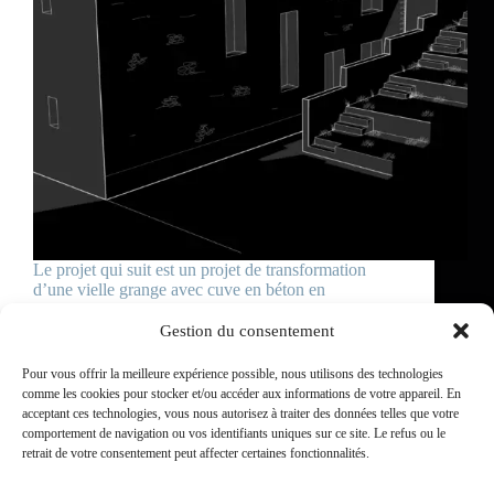
Le projet qui suit est un projet de transformation
d’une vielle grange avec cuve en béton en
habitation.
yvon-atlante
2025-04-19
Gestion du consentement
Pour vous offrir la meilleure expérience possible, nous utilisons des technologies
comme les cookies pour stocker et/ou accéder aux informations de votre appareil. En
acceptant ces technologies, vous nous autorisez à traiter des données telles que votre
comportement de navigation ou vos identifiants uniques sur ce site. Le refus ou le
Atlante Architecte
retrait de votre consentement peut affecter certaines fonctionnalités.